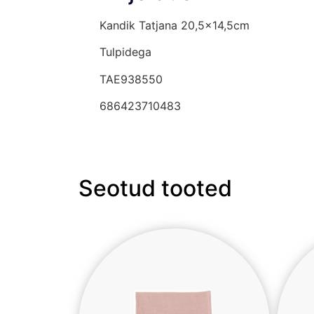
Kandik Tatjana 20,5×14,5cm
Tulpidega
TAE938550
686423710483
Seotud tooted