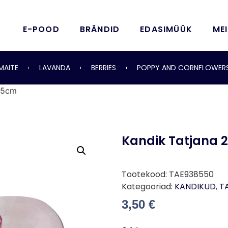
E-POOD
BRÄNDID
EDASIMÜÜK
ME
MAITE
LAVANDA
BERRIES
POPPY AND CORNFLOWER
4,5cm
Kandik Tatjana 
Tootekood:
TAE938550
Kategooriad:
KANDIKUD
,
T
3,50
€