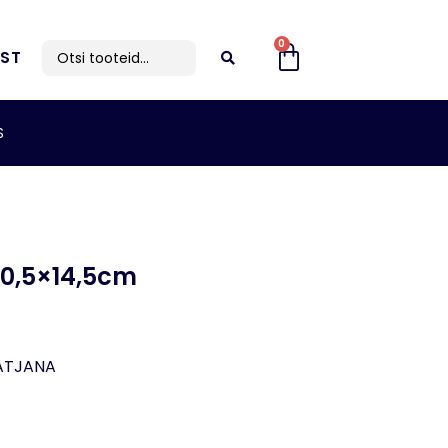
0
IST
S
20,5×14,5cm
ATJANA