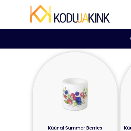
Küünal Summer Berries
Kü