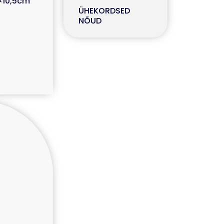
×10,5cm
ÜHEKORDSED
NÕUD