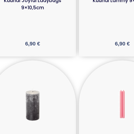
Küünal Joyful Ladybugs
Küünal Lammy 9
9×10,5cm
6,90
€
6,90
€