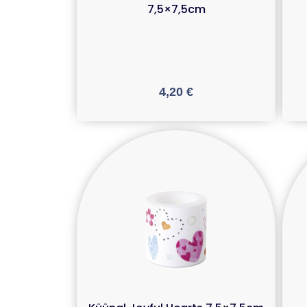
7,5×7,5cm
4,20
€