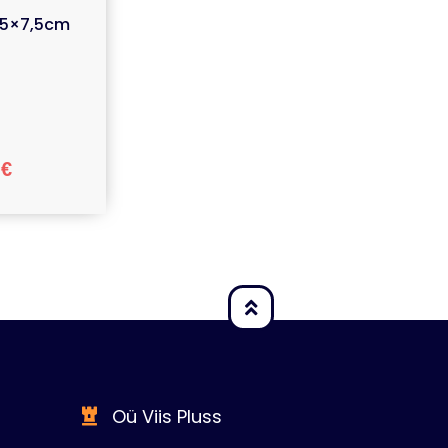
,5×7,5cm
9
€
Oü Viis Pluss