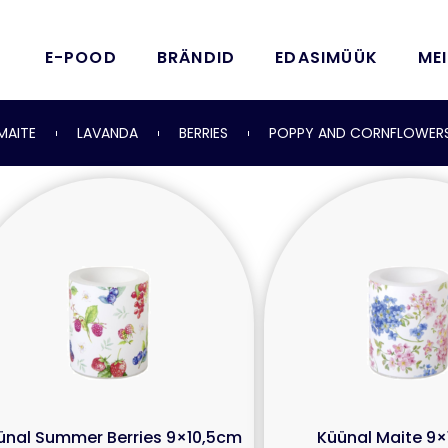
E-POOD
BRÄNDID
EDASIMÜÜK
ME
MAITE
LAVANDA
BERRIES
POPPY AND CORNFLOWER
ünal Summer Berries 9×10,5cm
Küünal Maite 9