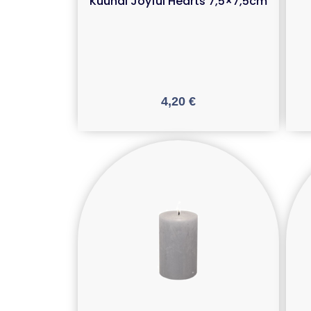
Küünal Joyful Hearts 7,5×7,5cm
4,20
€