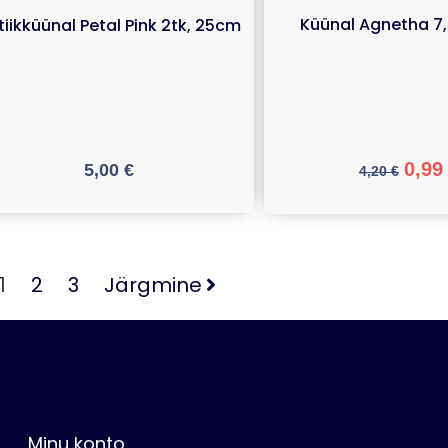
Küünal Agnetha 7
tiikküünal Petal Pink 2tk, 25cm
0,9
5,00
€
4,20
€
1
2
3
Järgmine
Minu konto