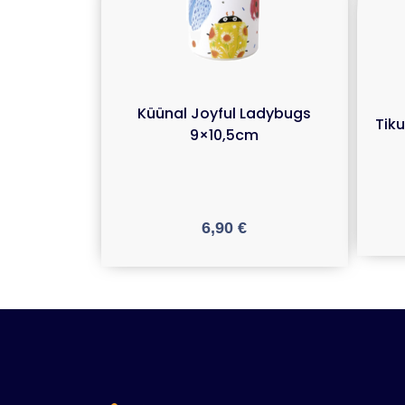
Küünal Joyful Ladybugs
Tiku
9×10,5cm
6,90
€