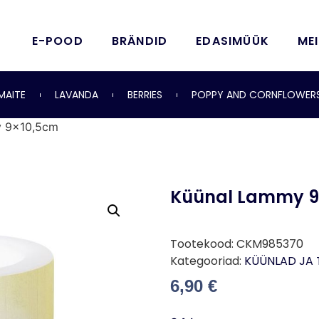
E-POOD
BRÄNDID
EDASIMÜÜK
ME
MAITE
LAVANDA
BERRIES
POPPY AND CORNFLOWER
y 9×10,5cm
Küünal Lammy 9
Tootekood:
CKM985370
Kategooriad:
KÜÜNLAD JA 
6,90
€