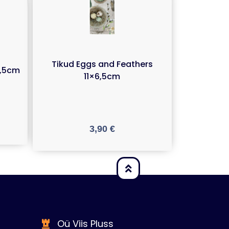
Tikud Eggs and Feathers
7,5cm
11×6,5cm
3,90
€
Oü Viis Pluss