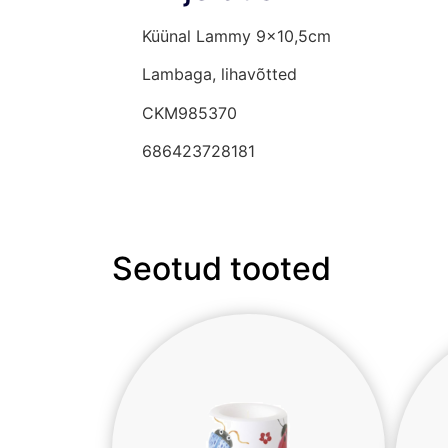
Küünal Lammy 9×10,5cm
Lambaga, lihavõtted
CKM985370
686423728181
Seotud tooted