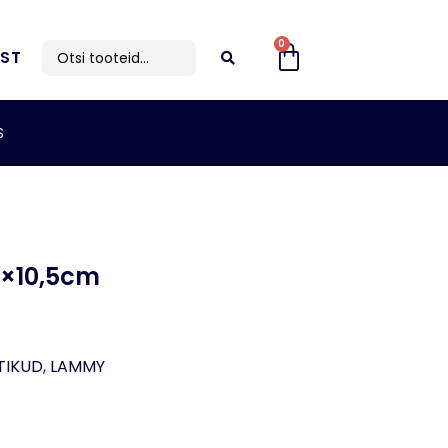
0
IST
S
×10,5cm
TIKUD
,
LAMMY