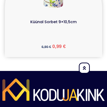
Küünal Sorbet 9×10,5cm
0,99
€
6,90
€