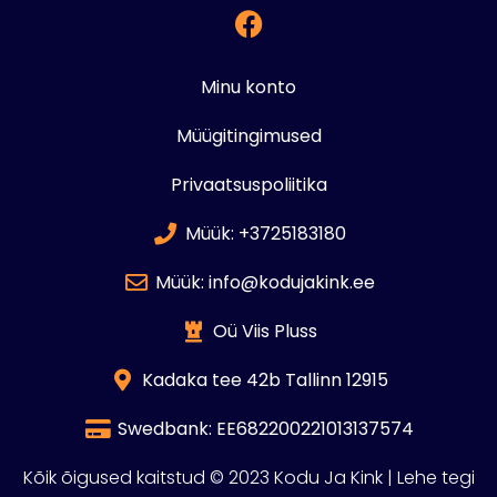
Minu konto
Müügitingimused
Privaatsuspoliitika
Müük: +3725183180
Müük: info@kodujakink.ee
Oü Viis Pluss
Kadaka tee 42b Tallinn 12915
Swedbank: EE682200221013137574
Kõik õigused kaitstud © 2023 Kodu Ja Kink | Lehe tegi