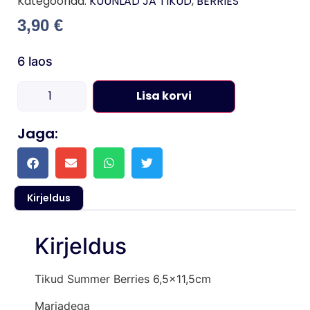
Kategooriad:
KÜÜNLAD JA TIKUD
,
BERRIES
3,90
€
6 laos
Lisa korvi
Jaga:
Kirjeldus
Kirjeldus
Tikud Summer Berries 6,5×11,5cm
Marjadega