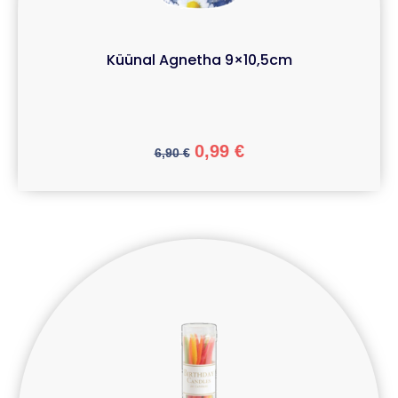
Küünal Agnetha 9×10,5cm
0,99
€
6,90
€