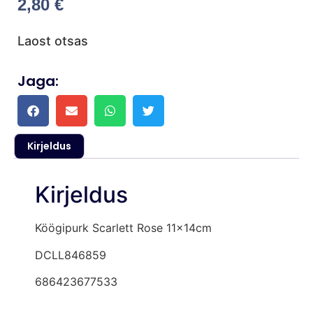
2,80
€
Laost otsas
Jaga:
Kirjeldus
Kirjeldus
Köögipurk Scarlett Rose 11x14cm
DCLL846859
686423677533