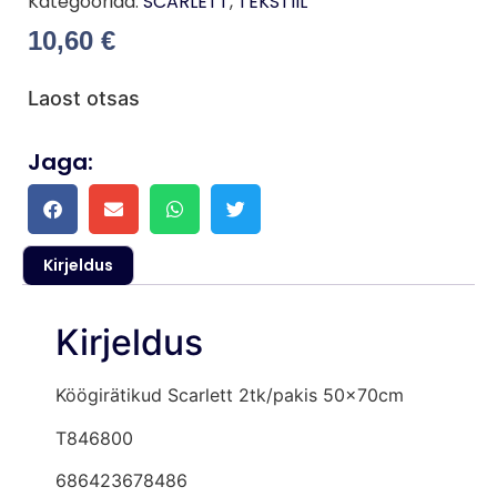
Kategooriad:
SCARLETT
,
TEKSTIIL
10,60
€
Laost otsas
Jaga:
Kirjeldus
Kirjeldus
Köögirätikud Scarlett 2tk/pakis 50x70cm
T846800
686423678486