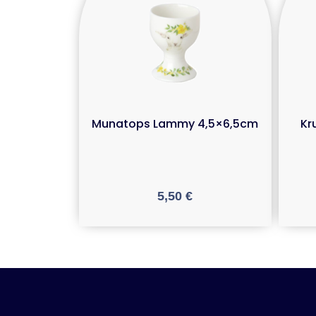
Munatops Lammy 4,5×6,5cm
Kr
5,50
€