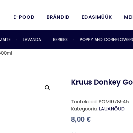
E-POOD
BRÄNDID
EDASIMÜÜK
ME
MAITE
LAVANDA
BERRIES
POPPY AND CORNFLOWER
300ml
Kruus Donkey Go
Tootekood:
POM1078945
Kategooria:
LAUANÕUD
8,00
€