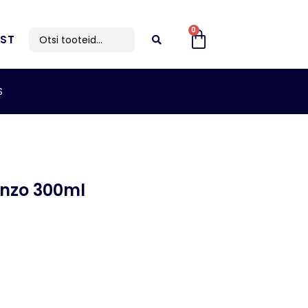
0
IST
S
nzo 300ml