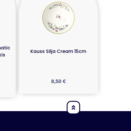
matic
Kauss Silja Cream 15cm
kis
8,50
€