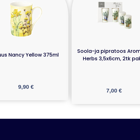
Soola-ja pipratoos Aro
uus Nancy Yellow 375ml
Herbs 3,5x6cm, 2tk pa
9,90
€
7,00
€