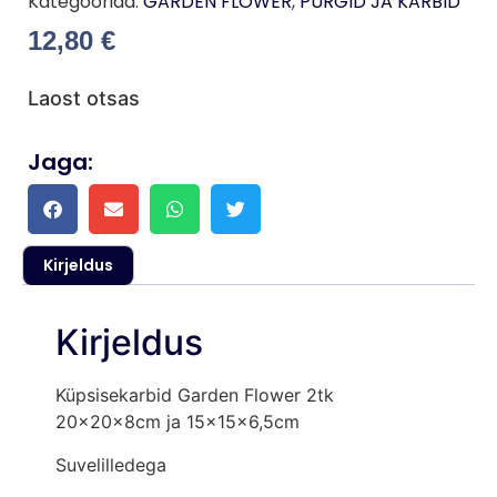
Kategooriad:
GARDEN FLOWER
,
PURGID JA KARBID
12,80
€
Laost otsas
Jaga:
Kirjeldus
Kirjeldus
Küpsisekarbid Garden Flower 2tk
20x20x8cm ja 15x15x6,5cm
Suvelilledega