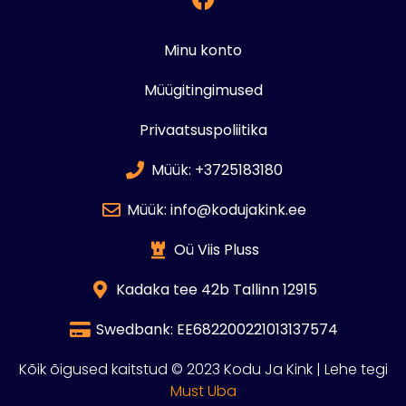
Minu konto
Müügitingimused
Privaatsuspoliitika
Müük: +3725183180
Müük: info@kodujakink.ee
Oü Viis Pluss
Kadaka tee 42b Tallinn 12915
Swedbank: EE682200221013137574
Kõik õigused kaitstud © 2023 Kodu Ja Kink | Lehe tegi
Must Uba