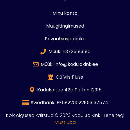
Minu konto
Müügitingimused
Privaatsuspoliitika
Müük: +3725183180
Müük: info@kodujakink.ee
Oü Viis Pluss
Kadaka tee 42b Tallinn 12915
Swedbank: EE682200221013137574
Kõik õigused kaitstud © 2023 Kodu Ja Kink | Lehe tegi
Must Uba