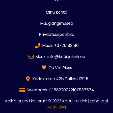
Minu konto
Müügitingimused
Privaatsuspoliitika
Müük: +3725183180
Müük: info@kodujakink.ee
Oü Viis Pluss
Kadaka tee 42b Tallinn 12915
Swedbank: EE682200221013137574
Kõik õigused kaitstud © 2023 Kodu Ja Kink | Lehe tegi
Must Uba