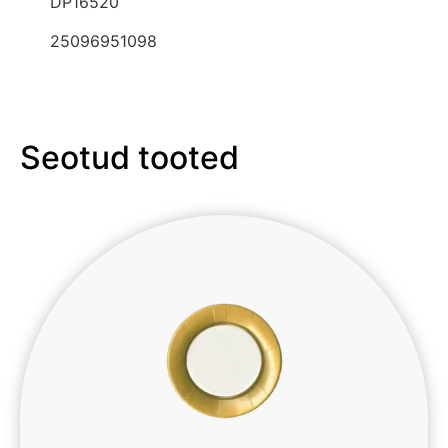
DP16520
25096951098
Seotud tooted