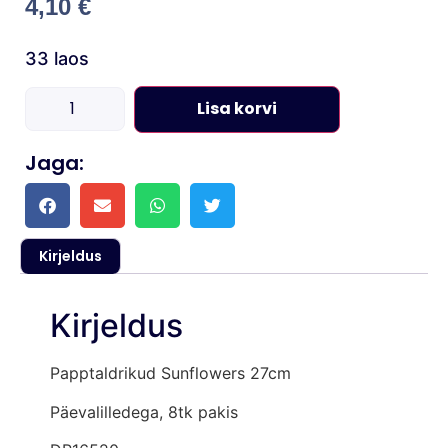
4,10
€
33 laos
Lisa korvi
Jaga:
Kirjeldus
Kirjeldus
Papptaldrikud Sunflowers 27cm
Päevalilledega, 8tk pakis