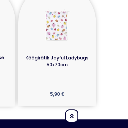
se
Köögirätik Joyful Ladybugs
50x70cm
5,90
€