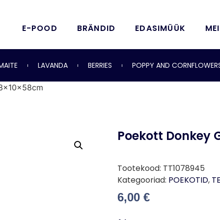
E-POOD
BRÄNDID
EDASIMÜÜK
ME
MAITE
LAVANDA
BERRIES
POPPY AND CORNFLOWER
43x10x58cm
Poekott Donkey 
Tootekood:
TT1078945
Kategooriad:
POEKOTID
,
TE
6,00
€