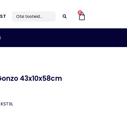
0
IST
S
Gonzo 43x10x58cm
KSTIIL