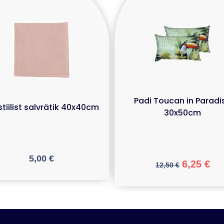
Padi Toucan in Paradi
tiilist salvrätik 40x40cm
30x50cm
5,00
€
6,25
€
12,50
€