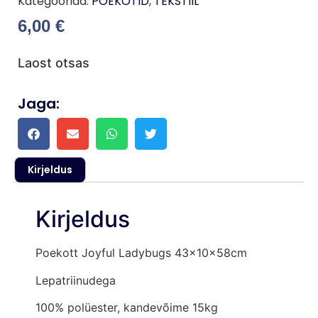
Kategooriad:
POEKOTID
,
TEKSTIIL
6,00
€
Laost otsas
Jaga:
Kirjeldus
Kirjeldus
Poekott Joyful Ladybugs 43x10x58cm
Lepatriinudega
100% polüester, kandevõime 15kg