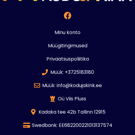
Minu konto
Müügitingimused
Privaatsuspoliitika
Müük: +3725183180
Müük: info@kodujakink.ee
Oü Viis Pluss
Kadaka tee 42b Tallinn 12915
Swedbank: EE682200221013137574