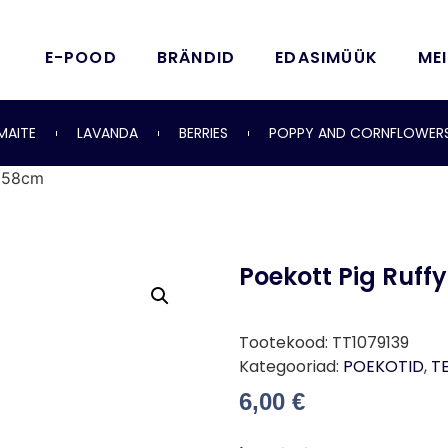
E-POOD
BRÄNDID
EDASIMÜÜK
ME
MAITE
LAVANDA
BERRIES
POPPY AND CORNFLOWER
0x58cm
Poekott Pig Ruff
Tootekood:
TT1079139
Kategooriad:
POEKOTID
,
TE
6,00
€