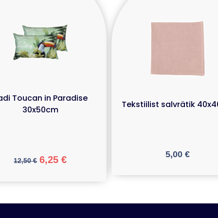
adi Toucan in Paradise
Tekstiilist salvrätik 40
30x50cm
5,00
€
6,25
€
12,50
€