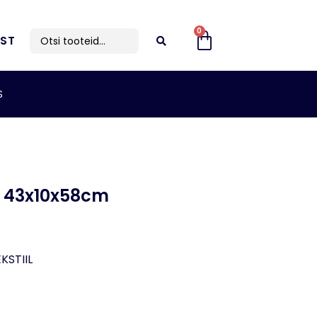
0
IST
S
y 43x10x58cm
KSTIIL