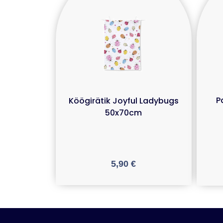
P
Köögirätik Joyful Ladybugs
50x70cm
5,90
€