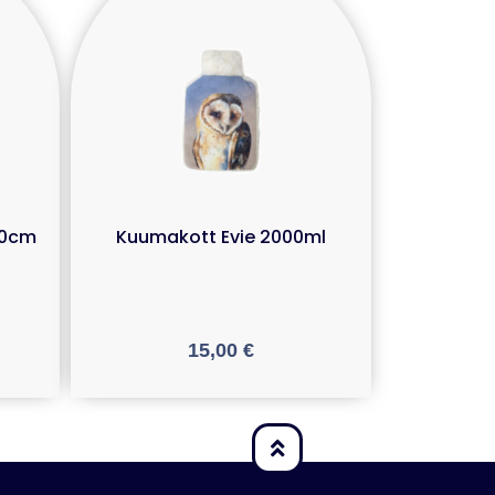
x40cm
Kuumakott Evie 2000ml
15,00
€