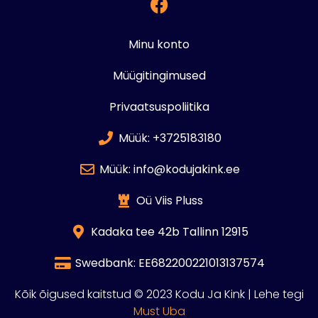
Minu konto
Müügitingimused
Privaatsuspoliitika
Müük: +3725183180
Müük: info@kodujakink.ee
Oü Viis Pluss
Kadaka tee 42b Tallinn 12915
Swedbank: EE682200221013137574
Kõik õigused kaitstud © 2023 Kodu Ja Kink | Lehe tegi
Must Uba