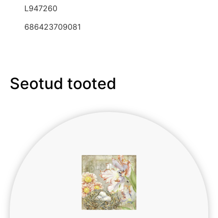
L947260
686423709081
Seotud tooted