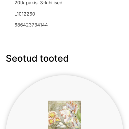
20tk pakis, 3-kihilised
L1012260
686423734144
Seotud tooted