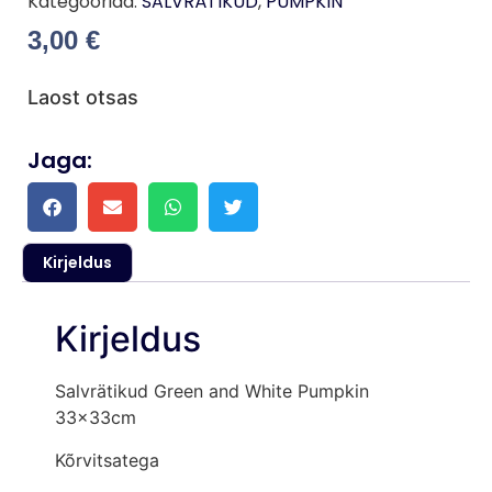
Kategooriad:
SALVRÄTIKUD
,
PUMPKIN
3,00
€
Laost otsas
Jaga:
Kirjeldus
Kirjeldus
Salvrätikud Green and White Pumpkin
33x33cm
Kõrvitsatega