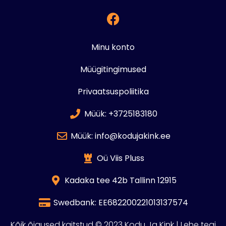
Minu konto
Müügitingimused
Privaatsuspoliitika
Müük: +3725183180
Müük: info@kodujakink.ee
Oü Viis Pluss
Kadaka tee 42b Tallinn 12915
Swedbank: EE682200221013137574
Kõik õigused kaitstud © 2023 Kodu Ja Kink | Lehe tegi