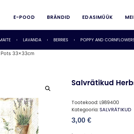
E-POOD
BRÄNDID
EDASIMÜÜK
ME
MAITE
LAVANDA
BERRIES
POPPY AND CORNFLOWER
in Pots 33x33cm
Salvrätikud Herb
Tootekood:
L989400
Kategooria:
SALVRÄTIKUD
3,00
€