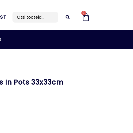
0
IST
S
s In Pots 33x33cm