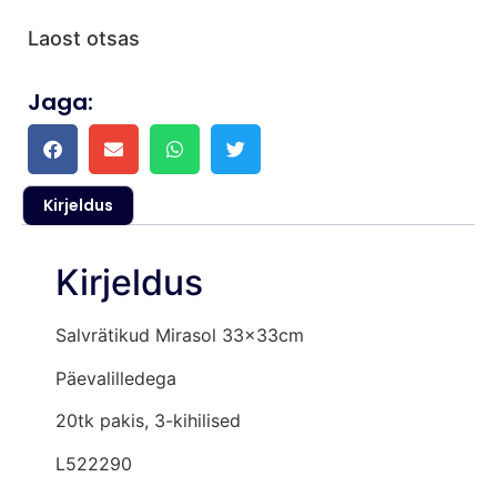
Laost otsas
Jaga:
Kirjeldus
Kirjeldus
Salvrätikud Mirasol 33x33cm
Päevalilledega
20tk pakis, 3-kihilised
L522290