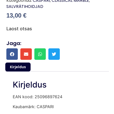
Kategooriad:
CASPARI
,
CLASSICAL MARBLE
,
SALVRÄTIHOIDJAD
13,00
€
Laost otsas
Jaga:
Kirjeldus
Kirjeldus
EAN kood: 25096897624
Kaubamärk: CASPARI