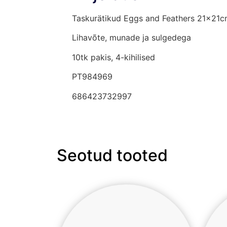
Taskurätikud Eggs and Feathers 21x21
Lihavõte, munade ja sulgedega
10tk pakis, 4-kihilised
PT984969
686423732997
Seotud tooted