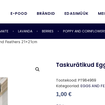
E-POOD
BRÄNDID
EDASIMÜÜK
ME
MAITE
LAVANDA
BERRIES
POPPY AND CORNFLOWER
and Feathers 21x21cm
Taskurätikud Eg
Tootekood:
PT984969
Kategooriad:
EGGS AND F
1,00
€