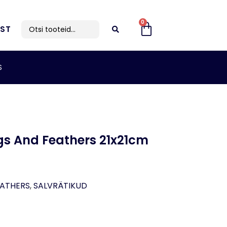
0
IST
S
gs And Feathers 21x21cm
EATHERS
,
SALVRÄTIKUD