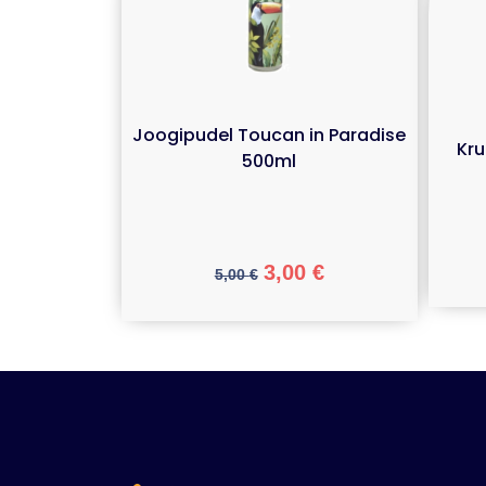
Joogipudel Toucan in Paradise
Kr
500ml
3,00
€
5,00
€