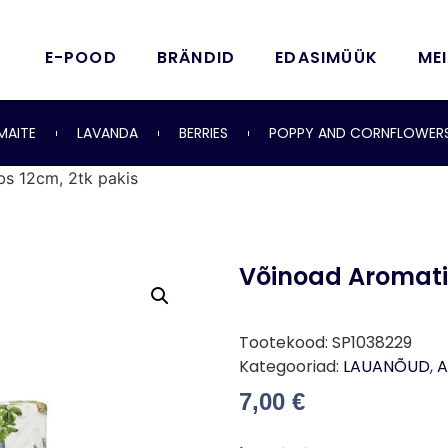
E-POOD
BRÄNDID
EDASIMÜÜK
ME
MAITE
LAVANDA
BERRIES
POPPY AND CORNFLOWER
s 12cm, 2tk pakis
Võinoad Aromatic
Tootekood:
SP1038229
Kategooriad:
LAUANÕUD
,
A
7,00
€