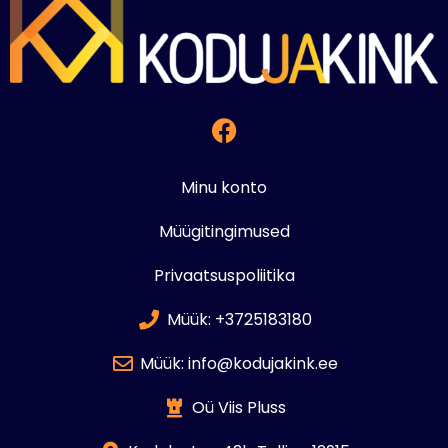
Minu konto
Müügitingimused
Privaatsuspoliitika
Müük: +3725183180
Müük: info@kodujakink.ee
Oü Viis Pluss