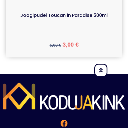
Joogipudel Toucan in Paradise 500ml
3,00
€
5,00
€