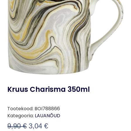
Kruus Charisma 350ml
Tootekood:
BOI788866
Kategooria:
LAUANÕUD
9,90
€
3,04
€