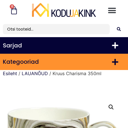
0
Sarjad
Kategooriad
Esileht
/
LAUANÕUD
/ Kruus Charisma 350ml