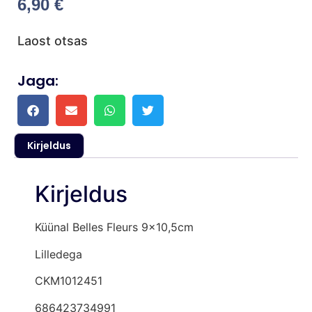
6,90
€
Laost otsas
Jaga:
Kirjeldus
Kirjeldus
Küünal Belles Fleurs 9×10,5cm
Lilledega
CKM1012451
686423734991