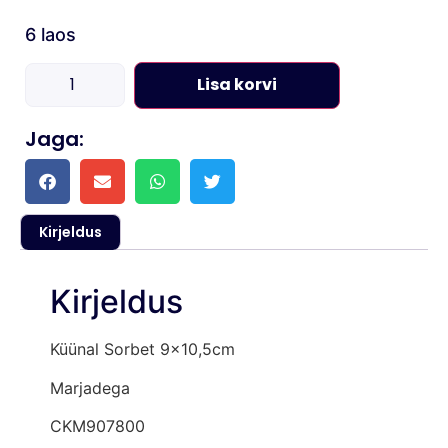
6 laos
Lisa korvi
Jaga:
Kirjeldus
Kirjeldus
Küünal Sorbet 9×10,5cm
Marjadega
CKM907800