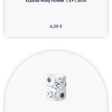
Küünal Holly Flower 7,5×7,5cm
4,20
€