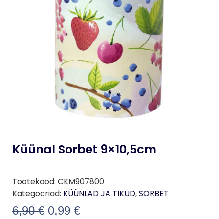
Küünal Sorbet 9×10,5cm
Tootekood:
CKM907800
Kategooriad:
KÜÜNLAD JA TIKUD
,
SORBET
6,90
€
0,99
€