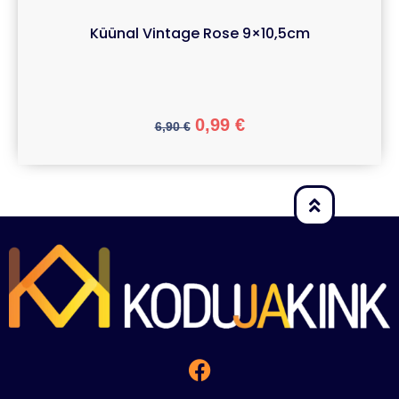
Küünal Vintage Rose 9×10,5cm
0,99
€
6,90
€