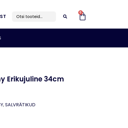
0
IST
S
y Erikujuline 34cm
CY
,
SALVRÄTIKUD