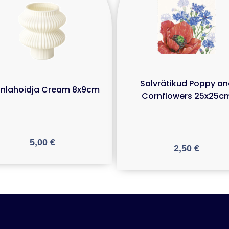
Salvrätikud Poppy a
nlahoidja Cream 8x9cm
Cornflowers 25x25c
5,00
€
2,50
€