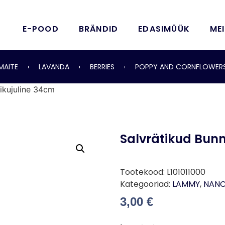
E-POOD
BRÄNDID
EDASIMÜÜK
ME
MAITE
LAVANDA
BERRIES
POPPY AND CORNFLOWER
ikujuline 34cm
Salvrätikud Bunn
Tootekood:
L101011000
Kategooriad:
LAMMY
,
NAN
3,00
€