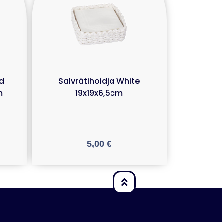
nd
Salvrätihoidja White
m
19x19x6,5cm
5,00
€