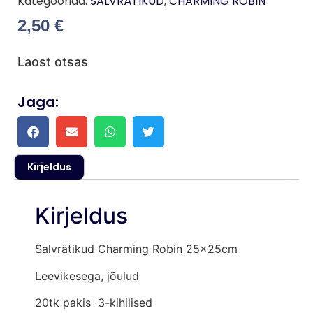
Kategooriad:
SALVRÄTIKUD
,
CHARMING ROBIN
2,50
€
Laost otsas
Jaga:
Kirjeldus
Kirjeldus
Salvrätikud Charming Robin 25x25cm
Leevikesega, jõulud
20tk pakis 3-kihilised