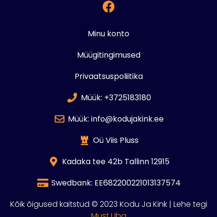
Minu konto
Müügitingimused
Privaatsuspoliitika
Müük: +3725183180
Müük: info@kodujakink.ee
Oü Viis Pluss
Kadaka tee 42b Tallinn 12915
Swedbank: EE682200221013137574
Kõik õigused kaitstud © 2023 Kodu Ja Kink | Lehe tegi
Must Uba