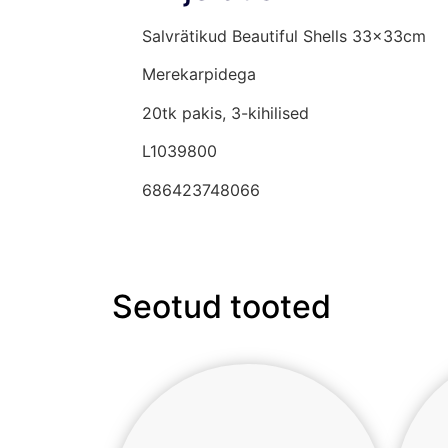
Salvrätikud Beautiful Shells 33x33cm
Merekarpidega
20tk pakis, 3-kihilised
L1039800
686423748066
Seotud tooted