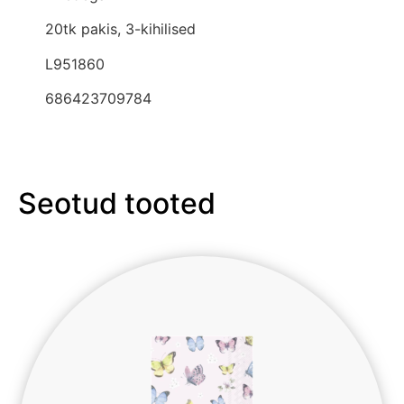
20tk pakis, 3-kihilised
L951860
686423709784
Seotud tooted