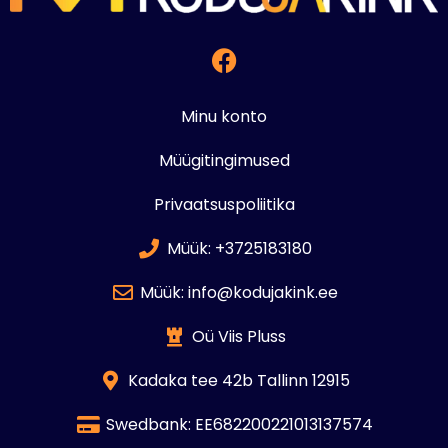
Minu konto
Müügitingimused
Privaatsuspoliitika
Müük: +3725183180
Müük: info@kodujakink.ee
Oü Viis Pluss
Kadaka tee 42b Tallinn 12915
Swedbank: EE682200221013137574